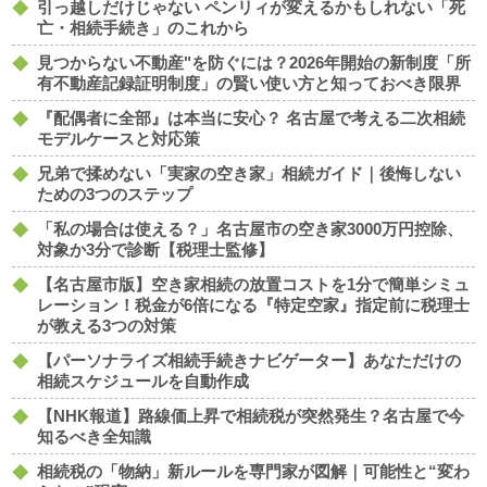
引っ越しだけじゃない ペンリィが変えるかもしれない「死
亡・相続手続き」のこれから
見つからない不動産"を防ぐには？2026年開始の新制度「所
有不動産記録証明制度」の賢い使い方と知っておべき限界
『配偶者に全部』は本当に安心？ 名古屋で考える二次相続
モデルケースと対応策
兄弟で揉めない「実家の空き家」相続ガイド｜後悔しない
ための3つのステップ
「私の場合は使える？」名古屋市の空き家3000万円控除、
対象か3分で診断【税理士監修】
【名古屋市版】空き家相続の放置コストを1分で簡単シミュ
レーション！税金が6倍になる『特定空家』指定前に税理士
が教える3つの対策
【パーソナライズ相続手続きナビゲーター】あなただけの
相続スケジュールを自動作成
【NHK報道】路線価上昇で相続税が突然発生？名古屋で今
知るべき全知識
相続税の「物納」新ルールを専門家が図解｜可能性と“変わ