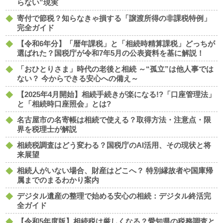
らない”現実
寄付で節税？知らなきゃ損する「譲渡所得の非課税特例」
完全ガイド
【令和6年分】「暦年課税」と「相続時精算課税」どっちが
選ばれた？国税庁が令和7年5月の公表資料を基に解説！
「おひとりさま」時代の老後と相続 ～“孤立”は他人事では
ない？ 今からできる安心への備え～
【2025年4月開始】相続手続きが楽になる!?「口座管理法」
と「相続時口座照会」とは?
名古屋市の名寄帳は相続で使える？取得方法・注意点・限
界を税理士が解説
相続税調査はどう変わる？国税庁のAI活用、その現状と将
来展望
相続人がいない場合、財産はどこへ？ 特別縁故者や国庫帰
属までのまるわかり案内
デジタル遺産の整理で始める安心の相続：デジタル終活完
全ガイド
【令和5年度版】相続税は厳しくなる？愛知県の税務調査と