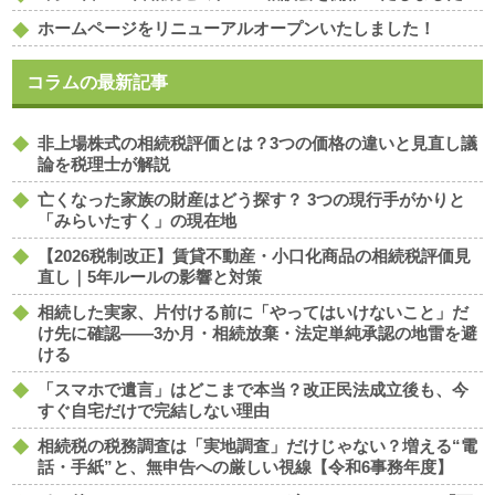
ホームページをリニューアルオープンいたしました！
コラムの最新記事
非上場株式の相続税評価とは？3つの価格の違いと見直し議
論を税理士が解説
亡くなった家族の財産はどう探す？ 3つの現行手がかりと
「みらいたすく」の現在地
【2026税制改正】賃貸不動産・小口化商品の相続税評価見
直し｜5年ルールの影響と対策
相続した実家、片付ける前に「やってはいけないこと」だ
け先に確認――3か月・相続放棄・法定単純承認の地雷を避
ける
「スマホで遺言」はどこまで本当？改正民法成立後も、今
すぐ自宅だけで完結しない理由
相続税の税務調査は「実地調査」だけじゃない？増える“電
話・手紙”と、無申告への厳しい視線【令和6事務年度】