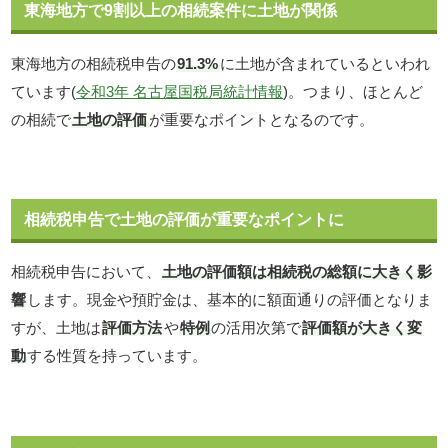
東海地方で9割以上の相続案件に土地が関係
東海地方の相続税申告の
91.3%
に土地が含まれているといわれ
ています(
令和3年 名古屋国税局統計情報
)。つまり、ほとんど
の相続で
土地の評価
が重要なポイントとなるのです。
相続税申告で土地の評価が重要なポイントに
相続税申告において、
土地の評価額は相続税の総額に大きく影
響
します。現金や預貯金は、基本的に額面通りの評価となりま
すが、土地は
評価方法
や
特例
の活用次第で
評価額が大きく変
動
する性質を持っています。