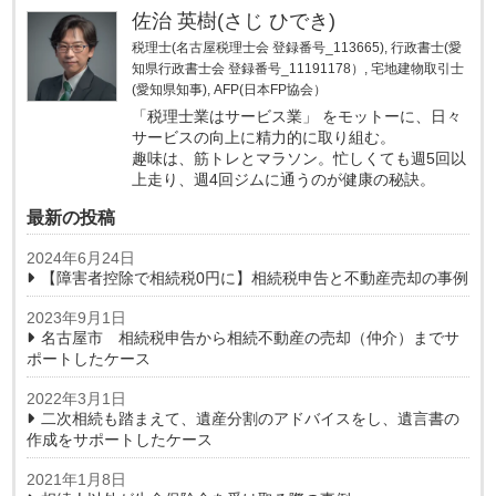
佐治 英樹(さじ ひでき)
税理士(名古屋税理士会 登録番号_113665), 行政書士(愛
知県行政書士会 登録番号_11191178）, 宅地建物取引士
(愛知県知事), AFP(日本FP協会）
「税理士業はサービス業」 をモットーに、日々
サービスの向上に精力的に取り組む。
趣味は、筋トレとマラソン。忙しくても週5回以
上走り、週4回ジムに通うのが健康の秘訣。
最新の投稿
2024年6月24日
【障害者控除で相続税0円に】相続税申告と不動産売却の事例
2023年9月1日
名古屋市 相続税申告から相続不動産の売却（仲介）までサ
ポートしたケース
2022年3月1日
二次相続も踏まえて、遺産分割のアドバイスをし、遺言書の
作成をサポートしたケース
2021年1月8日