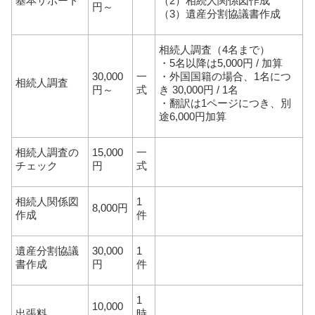
基本サポート
（2）相続人関係図作成
円～
（3）遺産分割協議書作成
相続人調査（4名まで）
・5名以降は5,000円 / 加算
30,000
一
・外国国籍の場合、1名につ
相続人調査
円～
式
き 30,000円 / 1名
・翻訳は1ページにつき、別
途6,000円加算
相続人調査の
15,000
一
チェック
円
式
相続人関係図
1
8,000円
作成
件
遺産分割協議
30,000
1
書作成
円
件
1
10,000
出張料
時