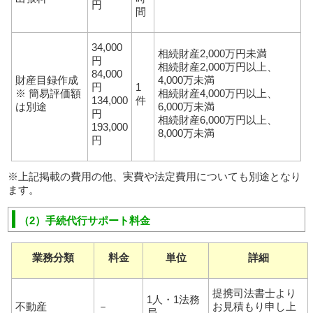
円
間
34,000
相続財産2,000万円未満
円
相続財産2,000万円以上、
84,000
財産目録作成
4,000万未満
円
1
※ 簡易評価額
相続財産4,000万円以上、
134,000
件
は別途
6,000万未満
円
相続財産6,000万円以上、
193,000
8,000万未満
円
※上記掲載の費用の他、実費や法定費用についても別途となり
ます。
（2）手続代行サポート料金
業務分類
料金
単位
詳細
提携司法書士より
1人・1法務
不動産
－
お見積もり申し上
局