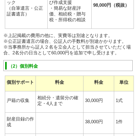
ック
び作成支援
98,000円（税抜）
（自筆遺言・公正
・簡易な財産評
証書遺言）
価、相続税・贈与
税・所得税の相談
※上記掲載の費用の他に、実費等は別途となります。
※公正証書遺言の場合、公証人の手数料が別途かかります。
※当事務所から証人２名を立会人として担当させていただく場
合、2名分の日当として60,000円を追加で申し受けます。
（2）個別料金
個別サポート
料金
料金
単位
相続分・遺留分の確
戸籍の収集
30,000円
1式
定・4人まで
財産目録の作
38,000円
1件
成